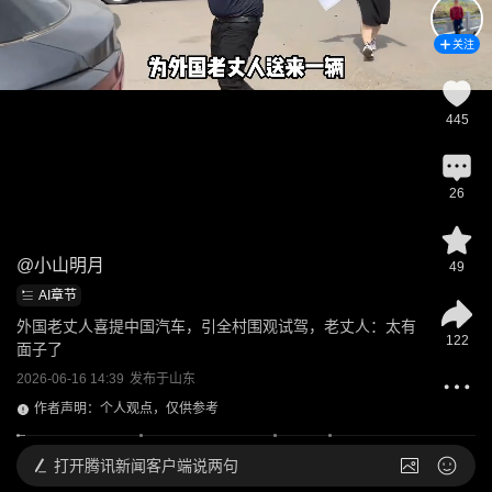
关注
445
26
@
小山明月
49
AI章节
外国老丈人喜提中国汽车，引全村围观试驾，老丈人：太有
122
面子了
2026-06-16 14:39
发布于
山东
作者声明：个人观点，仅供参考
打开
腾讯新闻客户端说两句