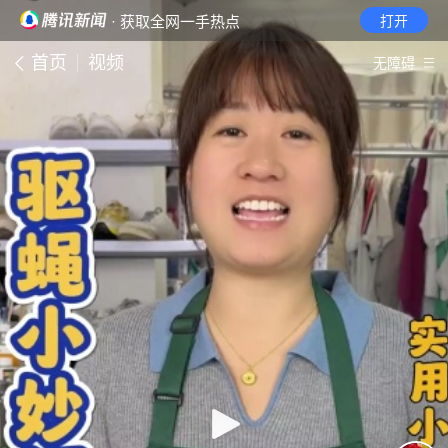
· 获取全网一手热点
打开
首页
视频
无障碍