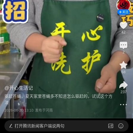
关注
42
2
68
@
开心生活记
237
驱赶苍蝇，夏天家里苍蝇多不知道怎么驱赶的，试试这个方
法
2026-06-20 13:10
发布于
河南
打开
腾讯新闻客户端说两句