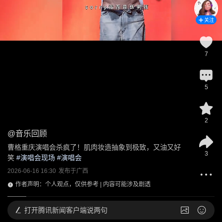
关注
7
5
2
@
音乐回顾
曹格重庆演唱会杀疯了！肌肉妆造抽象到极致，又油又好
3
笑
 #
演唱会现场
 #
演唱会
2026-06-16 16:30
发布于
广西
作者声明：个人观点，仅供参考 | 内容可能涉及剧透
打开
腾讯新闻客户端说两句