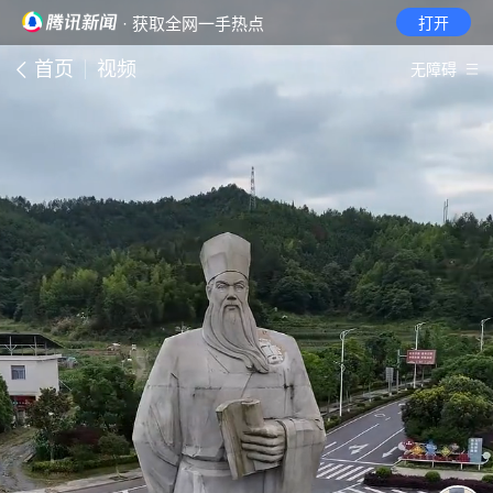
· 获取全网一手热点
打开
首页
视频
无障碍