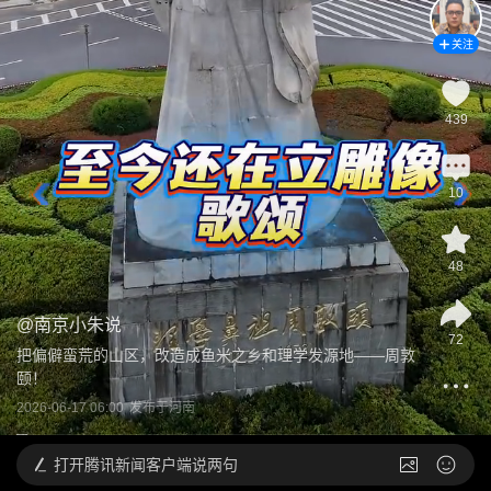
关注
439
10
48
@
南京小朱说
72
把偏僻蛮荒的山区，改造成鱼米之乡和理学发源地——周敦
颐！
2026-06-17 06:00
发布于
河南
打开
腾讯新闻客户端说两句