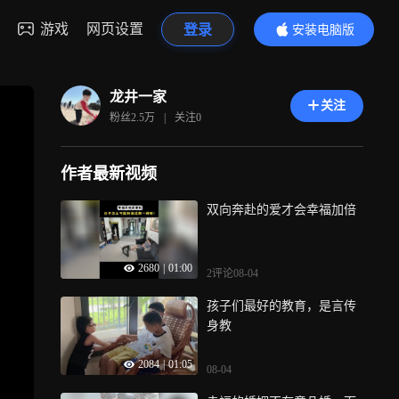
游戏
网页设置
登录
安装电脑版
内容更精彩
龙井一家
关注
粉丝
2.5万
|
关注
0
作者最新视频
双向奔赴的爱才会幸福加倍
2680
|
01:00
2评论
08-04
孩子们最好的教育，是言传
身教
2084
|
01:05
08-04