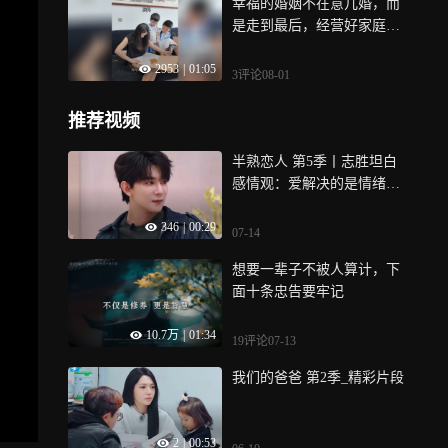
幸福的婚姻不在意几婚，而
是走到最后，经营好家庭那
才是最重要的
2953
|
01:05
3评论
08-01
推荐视频
半熟恋人 第5季丨志胜坦白
感情观：爱解决的是情绪问
题
346
|
00:29
07-14
想要一辈子不被人算计，下
面十条忠告要牢记
10.7万
|
01:34
19评论
07-13
我们的爸爸 第2季_精彩片段
2
|
00:53