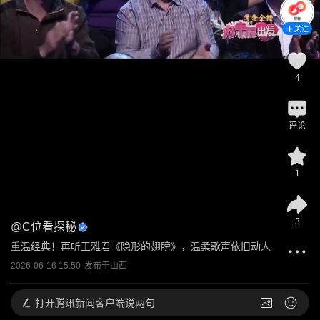
关注
4
评论
1
3
@
C位看探秘
重温经典！再听王雅君《隐形的翅膀》，温柔歌声依旧动人
2026-06-16 15:50
发布于
山西
打开
腾讯新闻客户端说两句