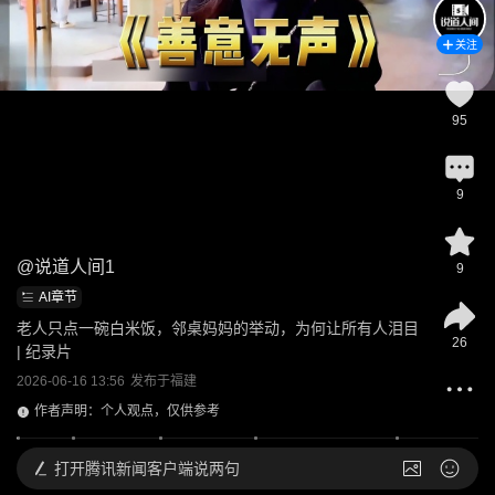
关注
95
9
@
说道人间1
9
AI章节
老人只点一碗白米饭，邻桌妈妈的举动，为何让所有人泪目 
26
| 纪录片
2026-06-16 13:56
发布于
福建
作者声明：个人观点，仅供参考
打开
腾讯新闻客户端说两句