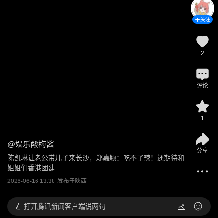
关注
2
评论
1
@
娱乐酸梅酱
分享
陈凯琳让老公带儿子来长沙，郑嘉颖：吃不了辣！还期待和
姐姐们香港团建
2026-06-16 13:38
发布于
陕西
打开
腾讯新闻客户端说两句