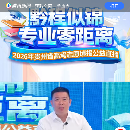
· 获取全网一手热点
打开
首页
视频
无障碍