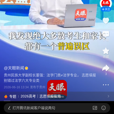
关注
评论
收藏
@
天眼新闻
3
贵州民族大学副校长董强：法学门类≠法学专业， 志愿填报
别错过法学六大专业类
2026-06-16 13:34
发布于
贵州
2026高考｜志愿填报指南
专题
打开
腾讯新闻客户端说两句