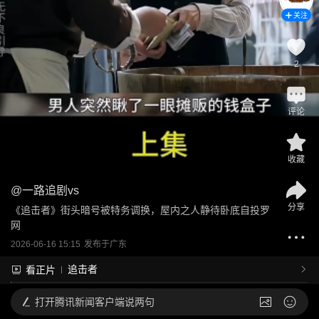
关注
2
评论
收藏
@
一路追剧vs
分享
《追击者》街头暗号被特务调换，屋内之人静待卧底自投罗
网
2026-06-16 15:15
发布于
广东
追击者
看正片
打开
腾讯新闻客户端说两句