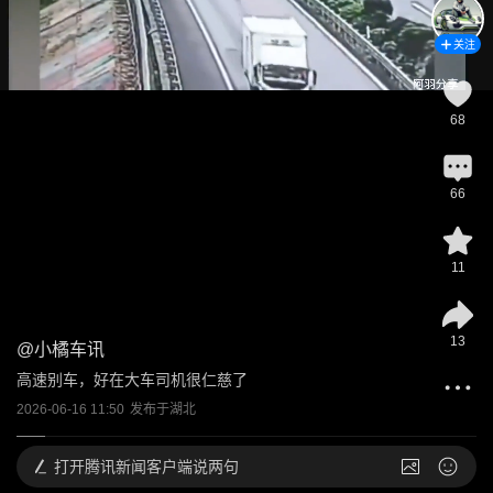
关注
68
66
11
13
@
小橘车讯
高速别车，好在大车司机很仁慈了
2026-06-16 11:50
发布于
湖北
打开
腾讯新闻客户端说两句