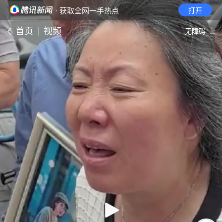
· 获取全网一手热点
打开
首页
视频
无障碍