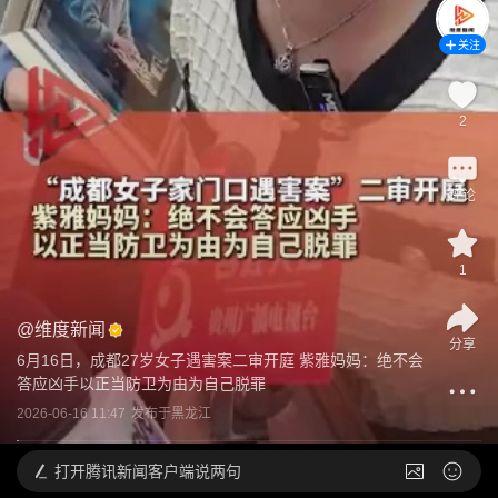
关注
2
评论
1
@
维度新闻
分享
6月16日，成都27岁女子遇害案二审开庭 紫雅妈妈：绝不会
答应凶手以正当防卫为由为自己脱罪
2026-06-16 11:47
发布于
黑龙江
打开
腾讯新闻客户端说两句