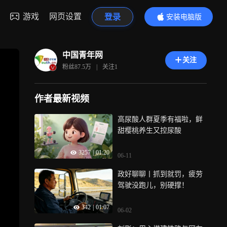
游戏
网页设置
登录
安装电脑版
内容更精彩
中国青年网
关注
粉丝
87.5万
|
关注
1
作者最新视频
高尿酸人群夏季有福啦，鲜
甜樱桃养生又控尿酸
3257
|
01:20
06-11
政好聊聊丨抓到就罚，疲劳
驾驶没跑儿，别硬撑！
342
|
01:07
06-02