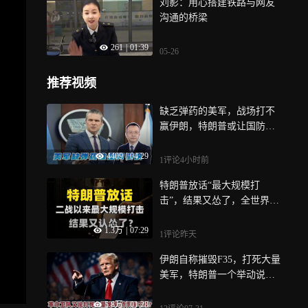
刘影：用心搭建铁路与网友
沟通的桥梁
261
|
01:39
05-26
推荐视频
缺乏弹药的美军，战场打不
赢伊朗，特朗普或让国防部
部长当替罪羊
4409
|
04:29
1评论
4小时前
特朗普放话“最大规模打
击”，结果又怂了，全世界都
得说声谢谢？
1.3万
|
07:29
1评论
昨天
伊朗自称摧毁F35，打死大量
美军，特朗普一个举动说明
真相？
5.8万
|
01:28