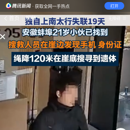
· 获取全网一手热点
打开
首页
视频
无障碍