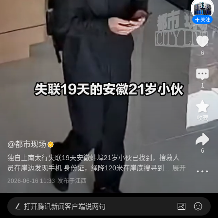
关注
6
1
收藏
@
都市现场
6
独自上南太行失联19天安徽蚌埠21岁小伙已找到，搜救人
员在崖边发现手机 身份证，绳降120米在崖底搜寻到...
展开
2026-06-16 11:33
发布于
江西
打开
腾讯新闻客户端说两句