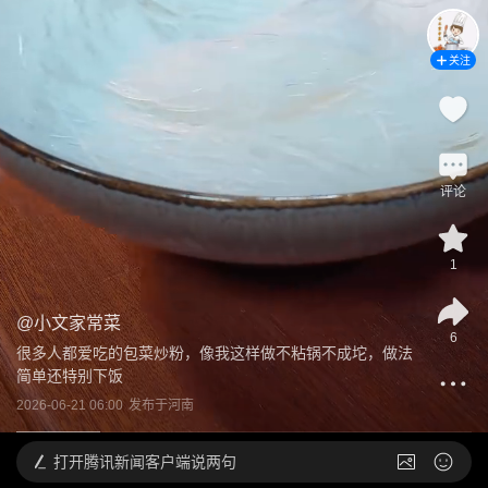
关注
评论
1
@
小文家常菜
6
很多人都爱吃的包菜炒粉，像我这样做不粘锅不成坨，做法
简单还特别下饭
2026-06-21 06:00
发布于
河南
打开
腾讯新闻客户端说两句