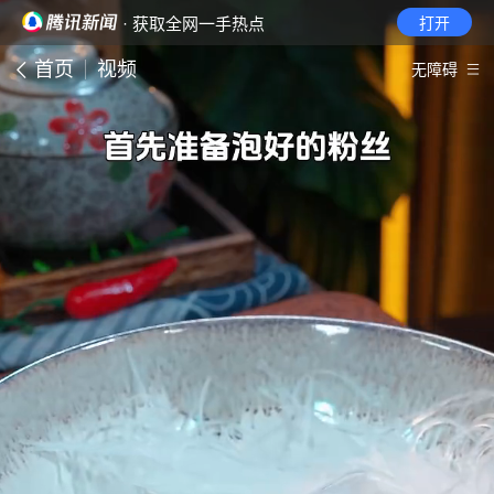
· 获取全网一手热点
打开
首页
视频
无障碍