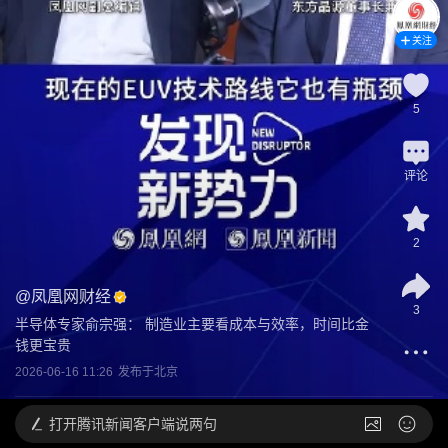
关注
5
评论
2
@
凤凰网财经
3
半导体专家俞宗强： 制造业主要看成本与效率，时间比金
钱更宝贵
2026-06-16 11:26
发布于
北京
打开
腾讯新闻客户端说两句