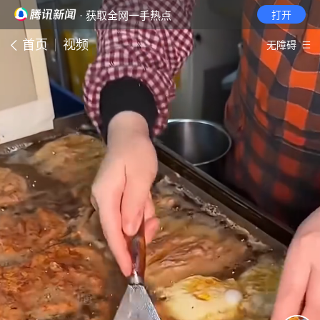
· 获取全网一手热点
打开
首页
视频
无障碍