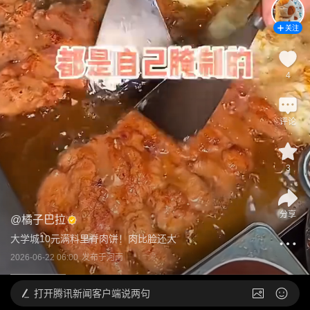
关注
4
评论
3
分享
@
橘子巴拉
大学城10元满料里脊肉饼！肉比脸还大
2026-06-22 06:00
发布于
河南
打开
腾讯新闻客户端说两句