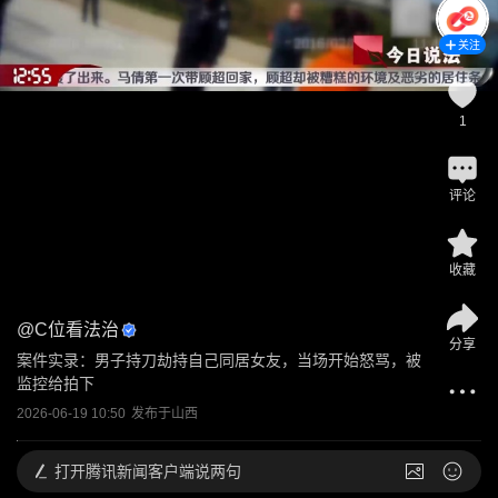
关注
1
评论
收藏
@
C位看法治
分享
案件实录：男子持刀劫持自己同居女友，当场开始怒骂，被
监控给拍下
2026-06-19 10:50
发布于
山西
打开
腾讯新闻客户端说两句