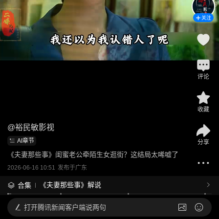
关注
评论
收藏
@
裕民敏影视
AI章节
分享
《夫妻那些事》闺蜜老公牵陌生女逛街？这结局太唏嘘了
2026-06-16 10:51
发布于
广东
《夫妻那些事》解说
合集
打开
腾讯新闻客户端说两句