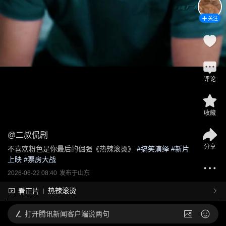
关注
评论
收藏
@
二叔侃剧
分享
不喜欢粉色是你最后的倔强《热辣滚烫》
 #
搞笑演绎
 #
新片
上映
 #
票房大战
2026-06-22 08:40
发布于
山东
热辣滚烫
看正片
打开
腾讯新闻客户端说两句