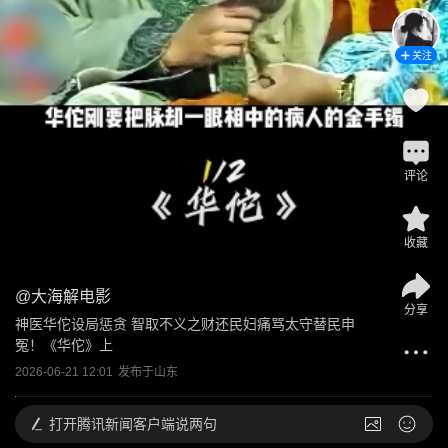
关注
评论
收藏
@
大海解电影
分享
神医华佗设局惩贪 智取不义之财还民妇痛骂太守替民申
冤！《华佗》上
2026-06-21 12:01
发布于
山东
打开
腾讯新闻客户端说两句