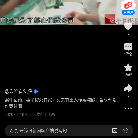
关注
1
评论
收藏
@
C位看法治
1
案件回顾：妻子惨死在家，丈夫有重大作案嫌疑，当晚却没
作案时间
2026-06-16 09:50
发布于
山西
打开
腾讯新闻客户端说两句