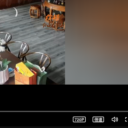
720P
倍速