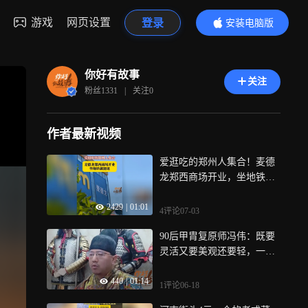
游戏
网页设置
登录
安装电脑版
内容更精彩
你好有故事
关注
粉丝
1331
|
关注
0
作者最新视频
爱逛吃的郑州人集合！麦德
龙郑西商场开业，坐地铁就
能逛
2429
|
01:01
4评论
07-03
90后甲胄复原师冯伟：既要
灵活又要美观还要轻，一套
环臂做半年多，只卖2000元
440
|
01:14
1评论
06-18