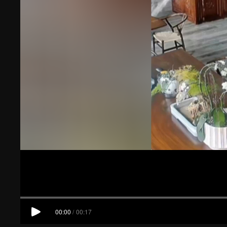
00:00
/
00:17