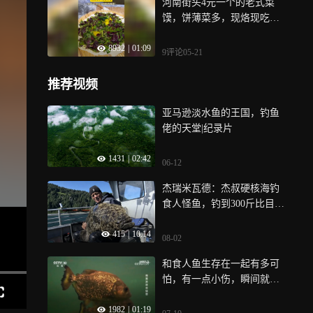
河南街头4元一个的老式菜
馍，饼薄菜多，现烙现吃，
一口下去还是小时候的味
8932
|
01:09
道！
9评论
05-21
推荐视频
亚马逊淡水鱼的王国，钓鱼
佬的天堂|纪录片
1431
|
02:42
06-12
杰瑞米瓦德：杰叔硬核海钓
食人怪鱼，钓到300斤比目
鱼！
415
|
10:14
08-02
和食人鱼生存在一起有多可
怕，有一点小伤，瞬间就会
被吃掉
1982
|
01:19