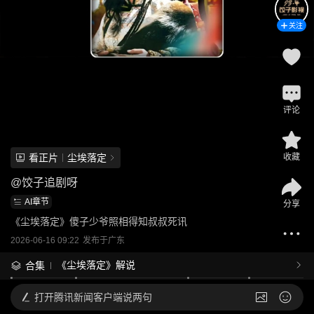
关注
评论
看正片
尘埃落定
收藏
@
饺子追剧呀
AI章节
分享
《尘埃落定》傻子少爷照相得知叔叔死讯
2026-06-16 09:22
发布于
广东
《尘埃落定》解说
合集
打开
腾讯新闻客户端说两句