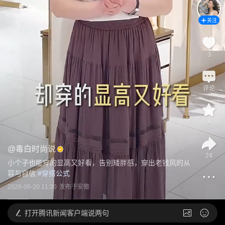
关注
3
评论
4
@
毒白时尚说
24
小个子也能穿的显高又好看，告别矮胖感，穿出老钱风的从
容与自信
 #
穿搭公式
2026-06-20 11:30
发布于
安徽
打开
腾讯新闻客户端说两句