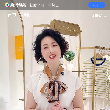
· 获取全网一手热点
打开
首页
视频
无障碍