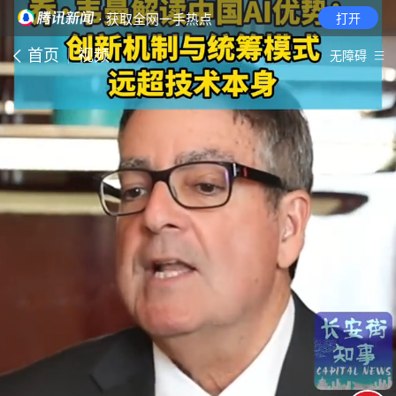
· 获取全网一手热点
打开
首页
视频
无障碍