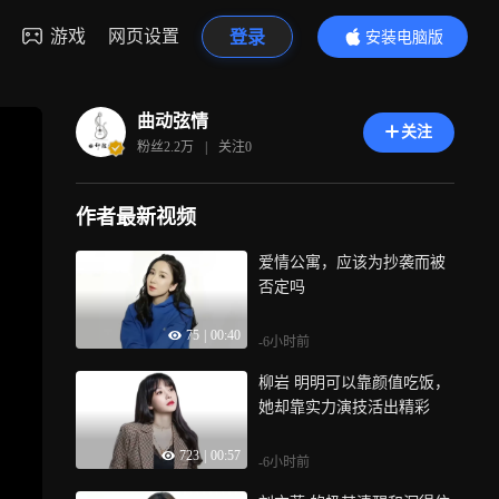
游戏
网页设置
登录
安装电脑版
内容更精彩
曲动弦情
关注
粉丝
2.2万
|
关注
0
作者最新视频
爱情公寓，应该为抄袭而被
否定吗
75
|
00:40
-6小时前
柳岩 明明可以靠颜值吃饭，
她却靠实力演技活出精彩
723
|
00:57
-6小时前