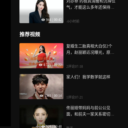
刘亦菲 的极其清醒和沉得住
气，才能这么多年还保持着
热度
944
|
00:42
-6小时前
推荐视频
复婚生二胎真相大白仅2个
月，赵丽颖近况曝光，原来
冯绍峰没说谎
4.7万
|
01:22
2评论
07-18
家人们！我学数学就这样
1341
|
00:14
1评论
07-21
佟丽娅带妈妈与前公公见
面，和前夫一家关系密切，
网友：这婚离了等于没离
528
|
00:48