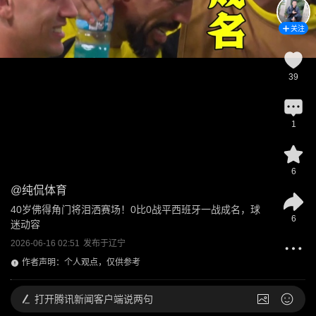
关注
39
1
6
@
纯侃体育
40岁佛得角门将泪洒赛场！0比0战平西班牙一战成名，球
6
迷动容
2026-06-16 02:51
发布于
辽宁
作者声明：个人观点，仅供参考
打开
腾讯新闻客户端说两句