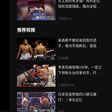
井上尚弥有多强？预判走位
轻松戏耍强敌，擂台全程碾
压对手
832
|
01:17
1评论
06-22
推荐视频
泰森都不敢轻易招惹的选
手，被对手挑衅后，直接将
他打出擂台｜体坛记忆
1.0万
|
03:12
4小时前
李景亮被锁喉4分钟，一怒之
下用断头台绞晕对手，吓坏
现场裁判｜体坛记忆
5.0万
|
07:34
13评论
08-04
日本狂徒惨被四川硬汉暴
打！｜体坛记忆
7160
|
04:49