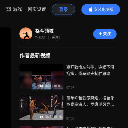
游戏
网页设置
登录
安装电脑版
内容更精彩
格斗领域
关注
粉丝
30
|
关注
0
作者最新视频
避开致命左勾拳，连续下潜
抱摔，奇马耶夫制胜思路
1676
|
01:01
07-07
童年吃苦受尽磨难，擂台化
身泰拳铁人，罗唐逆风登顶
巅峰
1048
|
01:16
07-05