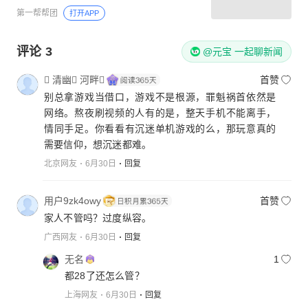
第一帮帮团
打开APP
评论
3
@元宝 一起聊新闻
 清幽 河畔
首赞
别总拿游戏当借口，游戏不是根源，罪魁祸首依然是
网络。熬夜刷视频的人有的是，整天手机不能离手，
情同手足。你看看有沉迷单机游戏的么，那玩意真的
需要信仰，想沉迷都难。
北京网友
6月30日
回复
用户9zk4owy
首赞
家人不管吗？过度纵容。
广西网友
6月30日
回复
无名
1
都28了还怎么管？
上海网友
6月30日
回复