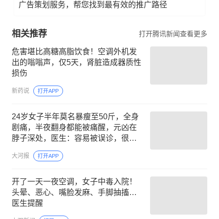
广告策划服务，帮您找到最有效的推广路径
相关推荐
打开腾讯新闻查看更多
危害堪比高糖高脂饮食！空调外机发
出的嗡嗡声，仅5天，肾脏造成器质性
损伤
新药说
打开APP
24岁女子半年莫名暴瘦至50斤，全身
剧痛，半夜翻身都能被痛醒，元凶在
脖子深处，医生：容易被误诊，很多
患者难以找到真正病因
大河报
打开APP
开了一天一夜空调，女子中毒入院！
头晕、恶心、嘴脸发麻、手脚抽搐…
医生提醒