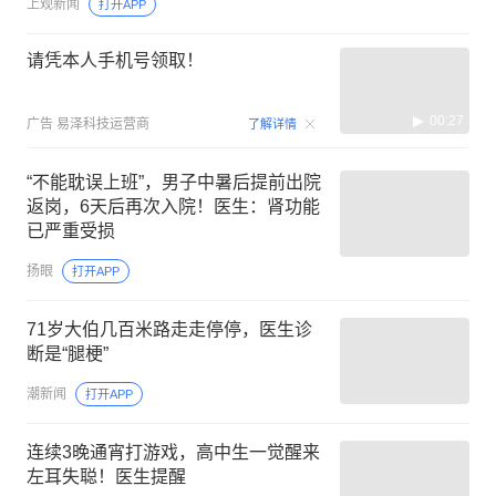
上观新闻
打开APP
请凭本人手机号领取！
00:27
广告
易泽科技运营商
了解详情
“不能耽误上班”，男子中暑后提前出院
返岗，6天后再次入院！医生：肾功能
已严重受损
扬眼
打开APP
71岁大伯几百米路走走停停，医生诊
断是“腿梗”
潮新闻
打开APP
连续3晚通宵打游戏，高中生一觉醒来
左耳失聪！医生提醒