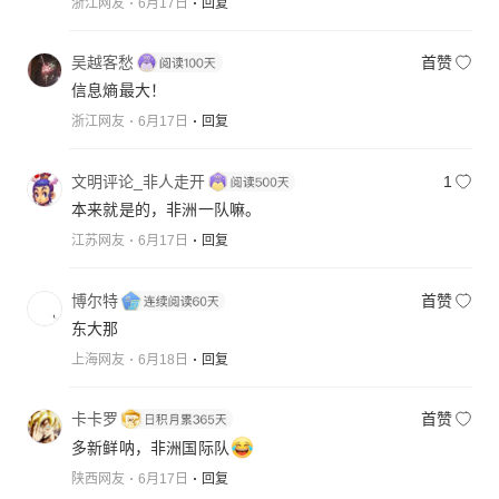
浙江网友
6月17日
回复
吴越客愁
首赞
信息熵最大！
浙江网友
6月17日
回复
文明评论_非人走开
1
本来就是的，非洲一队嘛。
江苏网友
6月17日
回复
博尔特
首赞
东大那
上海网友
6月18日
回复
卡卡罗
首赞
多新鲜呐，非洲国际队
陕西网友
6月17日
回复