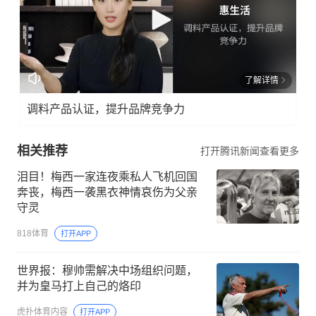
了解详情
调料产品认证，提升品牌竞争力
相关推荐
打开腾讯新闻查看更多
泪目！梅西一家连夜乘私人飞机回国
奔丧，梅西一袭黑衣神情哀伤为父亲
守灵
818体育
打开APP
世界报：穆帅需解决中场组织问题，
并为皇马打上自己的烙印
虎扑体育内容
打开APP