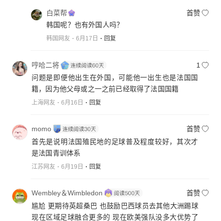
白菜帮
首赞
韩国呢？也有外国人吗？
韩国网友
6月17日
回复
哼哈二将
1
问题是即便他出生在外国，可能他一出生也是法国国
籍，因为他父母或之一之前已经取得了法国国籍
上海网友
6月16日
回复
momo
首赞
首先是说明法国殖民地的足球普及程度较好，其次才
是法国青训体系
江苏网友
6月19日
回复
Wembley＆Wimbledon
首赞
尴尬 更期待英超桑巴 也鼓励巴西球员去其他大洲踢球
现在区域足球融合更多的 现在欧美强队没多大优势了