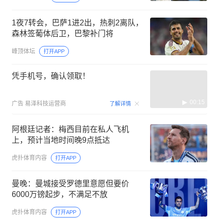
1夜7转会，巴萨1进2出，热刺2离队，
森林签葡体后卫，巴黎补门将
峰顶体坛
打开APP
凭手机号，确认领取！
00:15
广告
易泽科技运营商
了解详情
阿根廷记者：梅西目前在私人飞机
上，预计当地时间晚9点抵达
虎扑体育内容
打开APP
曼晚：曼城接受罗德里意愿但要价
6000万镑起步，不满足不放
虎扑体育内容
打开APP