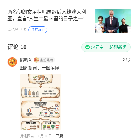
两名伊朗女足拒唱国歌后入籍澳大利
亚，直言“人生中最幸福的日子之一”
以色列飞飞
打开APP
评论
18
@元宝 一起聊新闻
鹅叨叨
2
图解新闻：一图读懂
腾讯网友
6月16日
回复