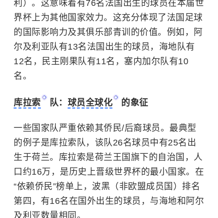
利）。这意味着有76名法国出生的球员在本届世
界杯上为其他国家效力。这充分体现了法国足球
的国际影响力及其俱乐部青训的价值。例如，阿
尔及利亚队有13名法国出生的球员，海地队有
12名，民主刚果队有11名，塞内加尔队有10
名。
库拉索
队：
球员全球化
的象征
一些国家队严重依赖其侨民/后裔球员。最典型
的例子是库拉索队，该队26名球员中有25名出
生于荷兰。库拉索是荷兰王国旗下的自治国，人
口约16万，是历史上晋级世界杯的最小国家。在
“依赖侨民”榜单上，波黑（非欧盟成员国）排名
第四，有16名在国外出生的球员，与海地和阿尔
及利亚数量相同。