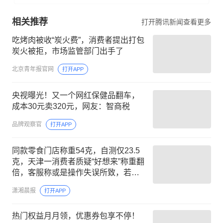
相关推荐
打开腾讯新闻查看更多
吃烤肉被收“炭火费”，消费者提出打包
炭火被拒，市场监管部门出手了
北京青年报官网
打开APP
央视曝光！又一个网红保健品翻车，
成本30元卖320元，网友：智商税
品牌观察官
打开APP
同款零食门店称重54克，自测仅23.5
克，天津一消费者质疑“好想来”称重翻
倍，客服称或是操作失误所致，若复
秤确认存在问题，将售后处理
潇湘晨报
打开APP
热门权益月月领，优惠券包享不停！