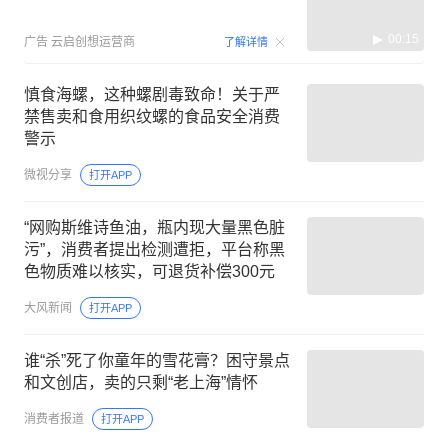
00:15
广告
云启创想运营商
了解详情
慎食海螺，这种螺剧毒致命！关于严
禁售卖和食用织纹螺的食品安全消费
警示
微视分享
打开APP
“网购斯维诗鱼油，瓶内现大量黑色脏
污”，消费者提出检测遭拒，平台称黑
色物质难以核实，可退货补偿300元
大风新闻
打开APP
谁“杀”死了你童年的雪花膏？困守景点
和文创店，卖的只剩“老上海”情怀
消费者报道
打开APP