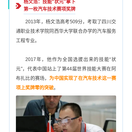
杨文浩：技能“状元”拿下
第一枚汽车技术赛项奖牌
2013年，杨文浩高考509分，考取了
四川交
通职业技术学院
同
西华大学
联合办学的汽车服务
工程专业。
2017年，他作为全国选拔出来的技能“状
元”，代表中国站上了第44届世界技能大赛在阿
布扎比的赛场，
为中国实现了在汽车技术这一赛
项上奖牌零的突破
。