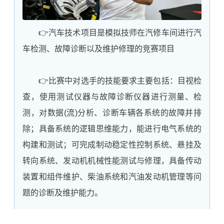
👉汽车技术项目是模拟技师在汽修车间进行汽
车检测、故障诊断以及维护修理的竞赛项目
👉比赛中对选手的技能要求主要包括：目视检
查，使用测试仪器与故障诊断仪器进行测量、检
测，对数据(流)分析、诊断车辆各系统的故障并排
除；具备系统的逻辑思维能力，能进行电气系统的
构建和测试；可完成制动稳定性控制系统、悬挂及
转向系统、发动机机械性能测试与修理，具备传动
装置和组件维护、柴油系统和汽油发动机管理等问
题的诊断及维护能力。