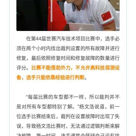
在第44届世赛汽车技术项目比赛中，选手必
须在两个小时内找出裁判设置的所有故障并进行
修复，最后依照修复时间和修复故障的数量进行
评分。
比赛不能借助外力，不允许高科技探测设
备，选手只能依靠经验进行判断
。
“每届比赛的车型都不一样，所以裁判并不
是对所有车型都特别了解。”杨文浩说道，前一
位选手比赛结束后，裁判在设置故障时出现了失
误，导致杨文浩比赛时，无法通过逻辑判断来解
决故障。第一时间，选手通常会怀疑自己没有找