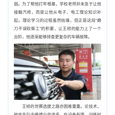
弱。为了帮他打牢根基，学校老师并未急于让他
接触汽修，而是让他从电子、电工理论知识补
起。理论学习的过程虽然枯燥，但正是这段“磨
刀不误砍柴工”的积累，让王桢的能力上了一个
台阶，他逐渐能够排查更复杂的车辆故障。
王桢的世赛选拔之路亦困难重重。论技术，
他并非队内最拔尖的选手。在设备有限、训练时