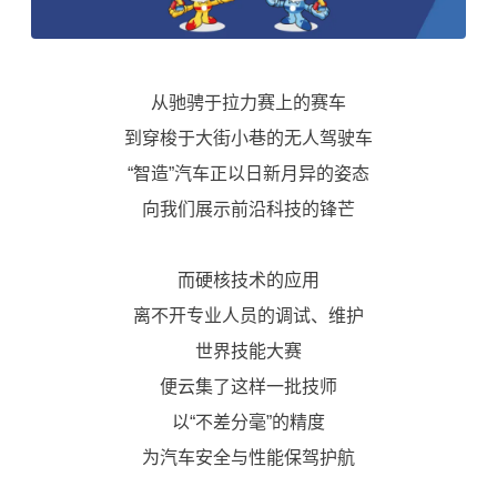
从驰骋于拉力赛上的赛车
到穿梭于大街小巷的无人驾驶车
“智造”汽车正以日新月异的姿态
向我们展示前沿科技的锋芒
而硬核技术的应用
离不开专业人员的调试、维护
世界技能大赛
便云集了这样一批技师
以“不差分毫”的精度
为汽车安全与性能保驾护航