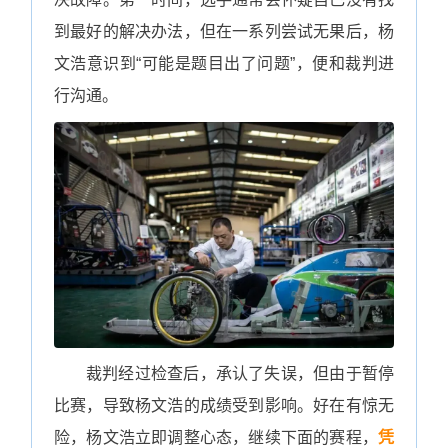
到最好的解决办法，但在一系列尝试无果后，杨
文浩意识到“可能是题目出了问题”，便和裁判进
行沟通。
裁判经过检查后，承认了失误，但由于暂停
比赛，导致杨文浩的成绩受到影响。好在有惊无
险，杨文浩立即调整心态，继续下面的赛程，
凭