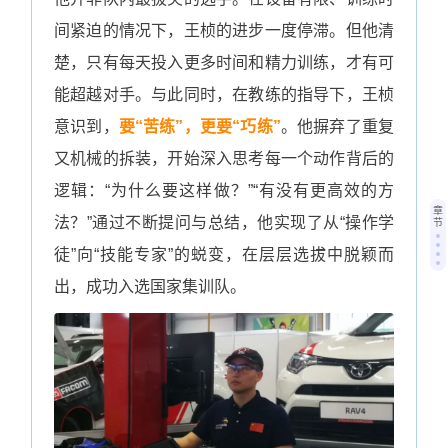
间紧迫的情况下，王桢的进步一度停滞。但他清
楚，只有每天投入更多时间和精力训练，才有可
能超越对手。与此同时，在教练的指导下，王桢
意识到，
要“苦练”，更要“巧练”
。他摒弃了重复
又机械的拆装，开始深入思考每一个动作背后的
逻辑：“为什么要这样做？”“有没有更高效的方
章
法？”通过不断提问与总结，他实现了从“操作学
节
徒”向“技能专家”的蜕变，在层层选拔中脱颖而
出，成功入选国家集训队。