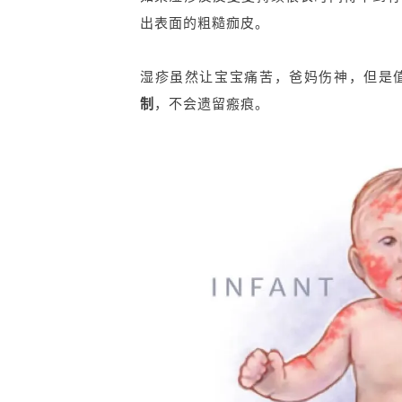
出表面的粗糙痂皮。
湿疹虽然让宝宝痛苦，爸妈伤神，但是
制
，不会遗留
瘢痕
。