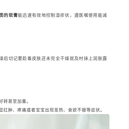
类的软膏
能迅速有效地控制湿疹状，遵医嘱使用能减
澡后切记要趁着皮肤还未完全干燥就及时抹上润肤露
好转甚至加重。
显红肿、疼痛或者宝宝出现发热、食欲不振等症状。