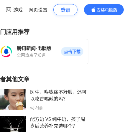
游戏
网页设置
登录
安装电脑版
内容更精彩
门应用推荐
腾讯新闻·电脑版
点击下载
全网热点早知道
者其他文章
​医生，喉咙痛不舒服，还可
以吃香喝辣的吗？
9小时前
配方奶 VS 纯牛奶，孩子周
岁后营养补充选哪个？