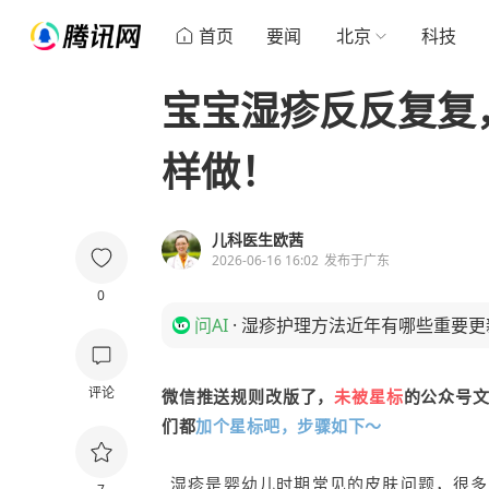
首页
要闻
北京
科技
宝宝湿疹反反复复
样做！
儿科医生欧茜
2026-06-16 16:02
发布于
广东
0
问AI
·
湿疹护理方法近年有哪些重要更
评论
微信推送规则改版了，
未被星标
的公众号
们都
加个星标吧，步骤如下～
湿疹是婴幼儿时期常见的皮肤问题，很多