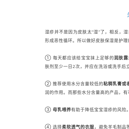
湿疹并不是因为皮肤太“湿”了，相反，
形成恶性循环。所以做好皮肤保湿是护理
① 每天都应该给宝宝抹上足够的
润肤露
肤剂至少一日2次，并应在洗浴或洗手后
② 推荐使用水分含量较低的
粘稠乳膏或
润的作用。而那些水分含量高的产品，有
③
母乳喂养
有助于降低宝宝湿疹的风险
④ 选择
柔软透气的衣服
，避免羊毛制品