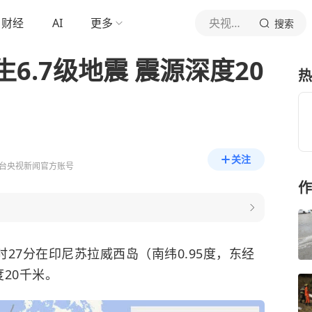
财经
AI
更多
央视新闻
搜索
6.7级地震 震源深度20
热
关注
台央视新闻官方账号
作
时27分在印尼苏拉威西岛（南纬0.95度，东经
度20千米。