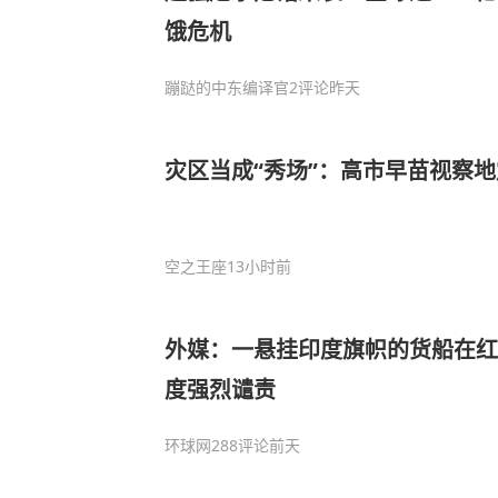
饿危机
蹦跶的中东编译官
2评论
昨天
灾区当成“秀场”：高市早苗视察
空之王座
13小时前
外媒：一悬挂印度旗帜的货船在红
度强烈谴责
环球网
288评论
前天