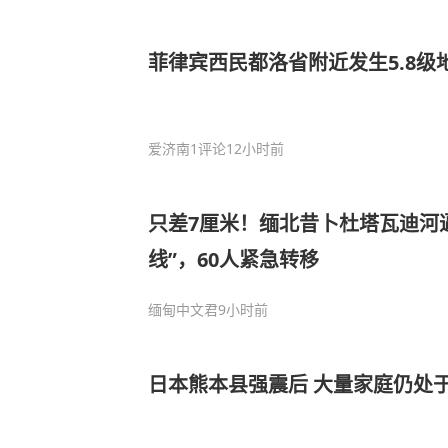
菲律宾西民都洛省附近发生5.8级
爱济南
1评论
12小时前
只差7厘米！缅北昔卜杜塔瓦迪河逼
线”，60人紧急转移
缅甸中文君
9小时前
日本熊本县强震后 大量家庭仍处