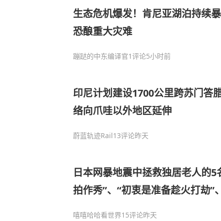
生态危机爆发！肯尼亚湖泊持续暴
恐酿重大灾难
蹦跶的中东编译官
1评论
5小时前
印尼计划建设1700公里跨苏门答
络向爪哇以外地区延伸
蔚蓝轨迹Rail
13评论
昨天
日本网暴地震中拯救独居老人的5名
拍作秀”、“初衷是准备趁火打劫”、
嘻嘻哈哈看世界
15评论
昨天