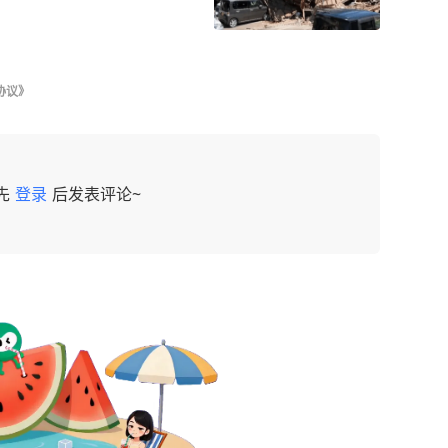
协议》
先
登录
后发表评论~