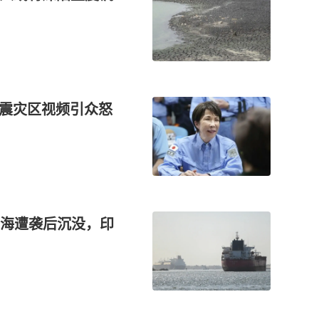
地震灾区视频引众怒
海遭袭后沉没，印