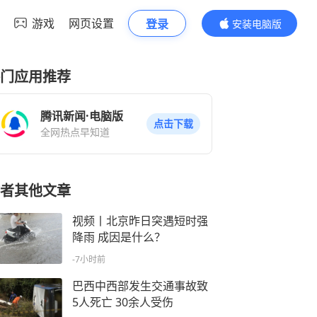
游戏
网页设置
登录
安装电脑版
内容更精彩
门应用推荐
腾讯新闻·电脑版
点击下载
全网热点早知道
者其他文章
视频丨北京昨日突遇短时强
降雨 成因是什么？
-7小时前
巴西中西部发生交通事故致
5人死亡 30余人受伤