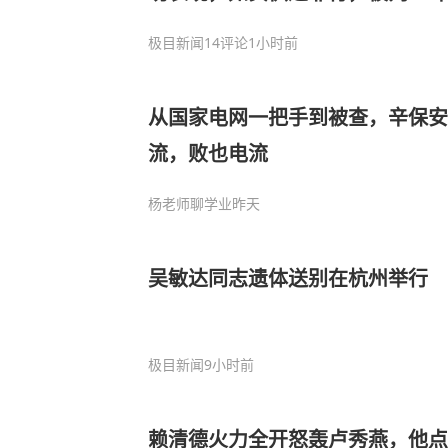
极目新闻
14评论
1小时前
从国家电网一把手到被查，辛保
流，败也电流
杨老师聊学业
昨天
吴敏达同志遗体送别在杭州举行
极目新闻
9小时前
赖清德火力全开怒轰卢秀燕，他点