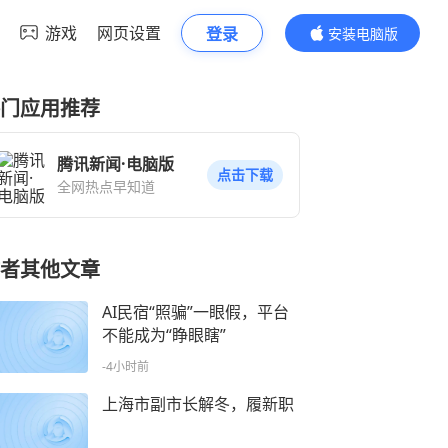
游戏
网页设置
登录
安装电脑版
内容更精彩
门应用推荐
腾讯新闻·电脑版
点击下载
全网热点早知道
者其他文章
AI民宿“照骗”一眼假，平台
不能成为“睁眼瞎”
-4小时前
上海市副市长解冬，履新职