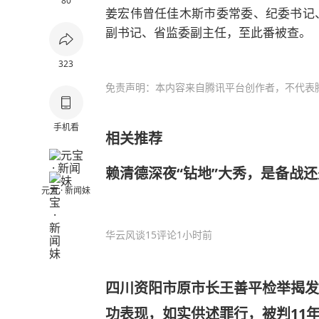
80
姜宏伟曾任佳木斯市委常委、纪委书记、
副书记、省监委副主任，至此番被查。
323
免责声明：本内容来自腾讯平台创作者，不代表
手机看
相关推荐
赖清德深夜“钻地”大秀，是备战
元宝 · 新闻妹
华云风谈
15评论
1小时前
四川资阳市原市长王善平检举揭发
功表现，如实供述罪行，被判11