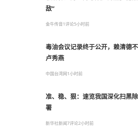
敌”
金牛传音
1评论
5小时前
毒油会议记录终于公开，赖清德不
卢秀燕
中国台湾网
1小时前
准、稳、狠：速览我国深化扫黑除
署
新华社新闻
7评论
2小时前