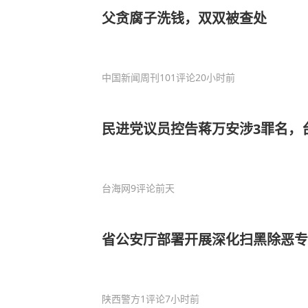
父贪腐子洗钱，双双被查处
中国新闻周刊
101评论
20小时前
民进党议员控告蒋万安涉3罪名，
台海网
9评论
前天
省公安厅部署开展深化扫黑除恶专
陕西警方
1评论
7小时前