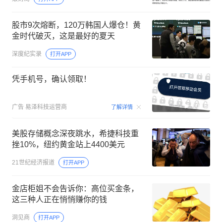
股市9次熔断，120万韩国人爆仓！黄
金时代破灭，这是最好的夏天
深度纪实录
打开APP
凭手机号，确认领取！
00:15
广告
易泽科技运营商
了解详情
美股存储概念深夜跳水，希捷科技重
挫10%，纽约黄金站上4400美元
21世纪经济报道
打开APP
金店柜姐不会告诉你：高位买金条，
这三种人正在悄悄赚你的钱
洞见商
打开APP