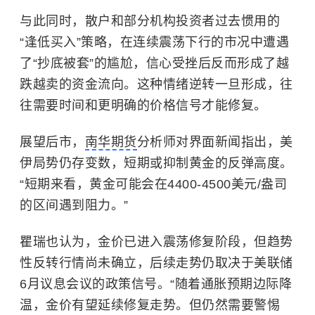
与此同时，散户和部分机构投资者过去惯用的
“逢低买入”策略，在连续震荡下行的市况中遭遇
了“抄底被套”的尴尬，信心受挫后反而形成了越
跌越卖的资金流向。这种情绪逆转一旦形成，往
往需要时间和更明确的价格信号才能修复。
展望后市，
南华期货
分析师对界面新闻指出，美
伊局势仍存变数，短期或抑制黄金的反弹高度。
“
短期来看，黄金可能会在4400-4500美元/盎司
的区间遇到阻力。
”
瞿瑞也认为，金价已进入震荡修复阶段，但趋势
性反转行情尚未确立，后续走势仍取决于美联储
6月议息会议的政策信号。
“随着通胀预期边际降
温，金价有望延续修复走势
。但仍然
需
要
警惕