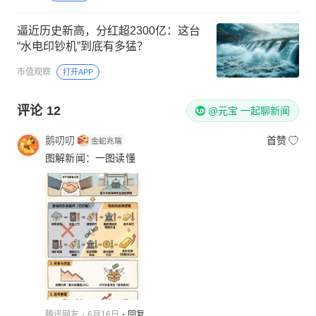
逼近历史新高，分红超2300亿：这台
“水电印钞机”到底有多猛？
市值观察
打开APP
评论
12
@元宝 一起聊新闻
鹅叨叨
首赞
图解新闻：一图读懂
腾讯网友
6月16日
回复