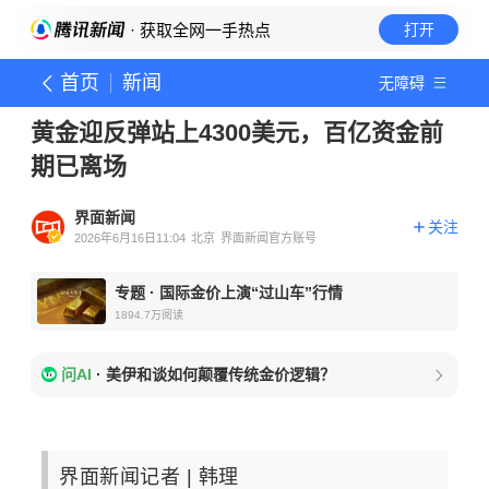
· 获取全网一手热点
打开
首页
新闻
无障碍
黄金迎反弹站上4300美元，百亿资金前
期已离场
界面新闻
关注
2026年6月16日11:04
北京
界面新闻官方账号
专题
·
国际金价上演“过山车”行情
1894.7万
阅读
问AI
·
美伊和谈如何颠覆传统金价逻辑？
界面新闻记者 |
韩理