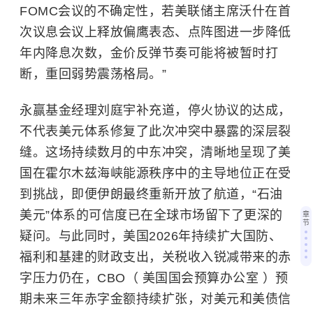
FOMC会议的不确定性，若美联储主席沃什在首
次议息会议上释放偏鹰表态、点阵图进一步降低
年内降息次数，金价反弹节奏可能将被暂时打
断，重回弱势震荡格局。
”
永赢基金经理刘庭宇补充道，
停火协议的达成，
不代表美元体系修复了此次冲突中暴露的深层裂
缝。这场持续数月的中东冲突，清晰地呈现了美
国在霍尔木兹海峡能源秩序中的主导地位正在受
到挑战
，即便伊朗最终重新开放了航道，“石油
美元”体系的可信度已在全球市场留下了更深的
章
节
疑问。与此同时，美国2026年持续扩大国防、
福利和基建的财政支出，关税收入锐减带来的赤
字压力仍在，CBO（
美国国会预算办公室
）预
期未来三年赤字金额持续扩张，对美元和美债信