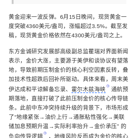
黄金迎来一波反弹。6月15日晚间，现货黄金一
度突破4360美元/盎司，涨幅超过3.5%。截至发
稿，现货黄金价格依然在4300美元/盎司之上。
东方金诚研究发展部高级副总监瞿瑞对界面新闻
表示，
金价大涨，主要源于美伊和谈协议有望落
地，导致前期压制金价的核心利空因素反转，叠
加技术性超跌后回补所驱动。具体来看，周末美
伊达成和平谅解备忘录、
霍尔木兹海峡
通航预
期落地，直接打破了此前压制金价的核心传导链
条。此前中东冲突持续升级的背景下，市场形成
了“地缘紧张→油价上行→通胀粘性强化→美联
储加息预期升温→实际利率抬升→金价承压” 的
负向传导逻辑
，地缘风险反而成为金价的核心