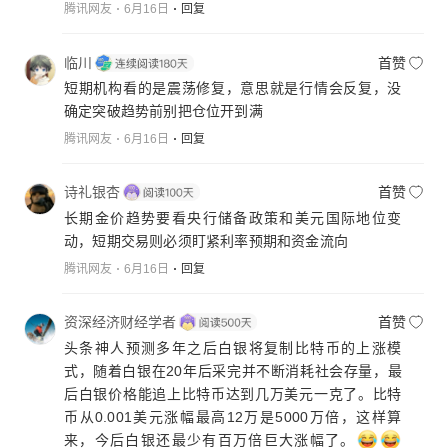
腾讯网友
6月16日
回复
临川
首赞
短期机构看的是震荡修复，意思就是行情会反复，没
确定突破趋势前别把仓位开到满
腾讯网友
6月16日
回复
诗礼银杏
首赞
长期金价趋势要看央行储备政策和美元国际地位变
动，短期交易则必须盯紧利率预期和资金流向
腾讯网友
6月16日
回复
资深经济财经学者
首赞
头条神人预测多年之后白银将复制比特币的上涨模
式，随着白银在20年后采完并不断消耗社会存量，最
后白银价格能追上比特币达到几万美元一克了。比特
币从0.001美元涨幅最高12万是5000万倍，这样算
来，今后白银还最少有百万倍巨大涨幅了。