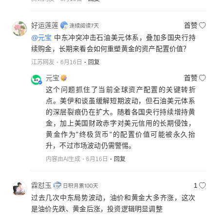
好运莲莲
首赞
@元宝
中东冲突冲击石油美元体系，叠加多国央行持
续购金，长期来看会如何重塑黄金的资产配置价值？
江苏网友
6月16日
回复
元宝
首赞
这个问题抓住了当前全球资产配置的关键转折
点。美伊和谈虽缓解短期波动，但石油美元体系
的深层裂痕仍在扩大。随着各国央行持续增持黄
金，加上美国财政赤字对美元信用的长期侵蚀，
黄金作为"终极货币"的配置价值可能被永久抬
升，不过市场波动仍需警惕。
内容由AI生成
6月16日
回复
霖怼玉
1
过去几次中东局势波动，油价和黄金大多齐涨，这次
是油价先跌、黄金后涨，投资逻辑明显调整