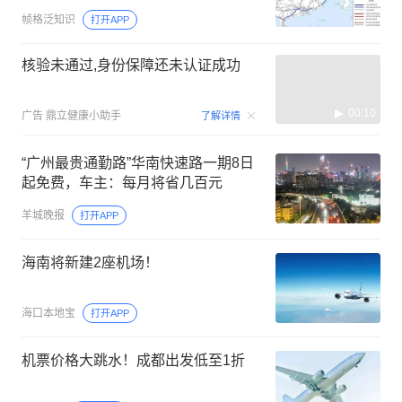
帧格泛知识
打开APP
核验未通过,身份保障还未认证成功
00:10
广告
鼎立健康小助手
了解详情
“广州最贵通勤路”华南快速路一期8日
起免费，车主：每月将省几百元
羊城晚报
打开APP
海南将新建2座机场！
海口本地宝
打开APP
机票价格大跳水！成都出发低至1折