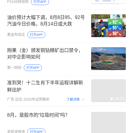
FX168财经网
打开APP
油价预计大幅下调，8月8日95、92号
汽油今日价格，8月14日或大跌
黄金布局论
打开APP
刚果（金）颁发铜钴精矿出口禁令，
对中企影响如何
第一财经
打开APP
准到哭！十二生肖下半年运程详解新
鲜出炉
00:15
广告
边见-2026年运势解析
了解详情
8月，是股市的“垃圾时间”吗？
吴晓波频道
打开APP