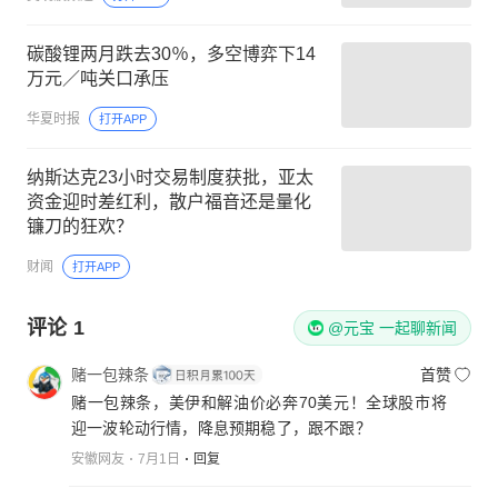
碳酸锂两月跌去30％，多空博弈下14
万元／吨关口承压
华夏时报
打开APP
纳斯达克23小时交易制度获批，亚太
资金迎时差红利，散户福音还是量化
镰刀的狂欢？
财闻
打开APP
评论
1
@元宝 一起聊新闻
赌一包辣条
首赞
赌一包辣条，美伊和解油价必奔70美元！全球股市将
迎一波轮动行情，降息预期稳了，跟不跟？
安徽网友
7月1日
回复