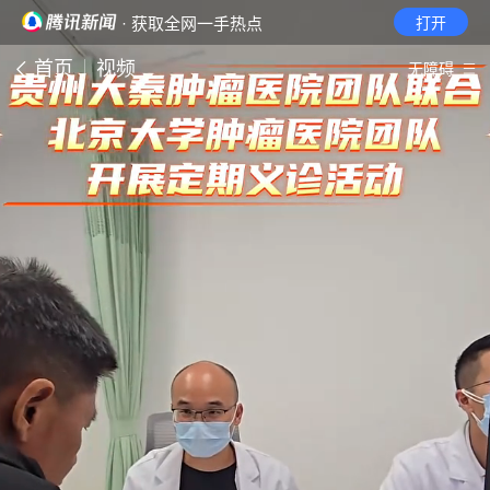
· 获取全网一手热点
打开
首页
视频
无障碍