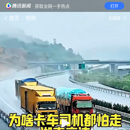
· 获取全网一手热点
打开
首页
视频
无障碍