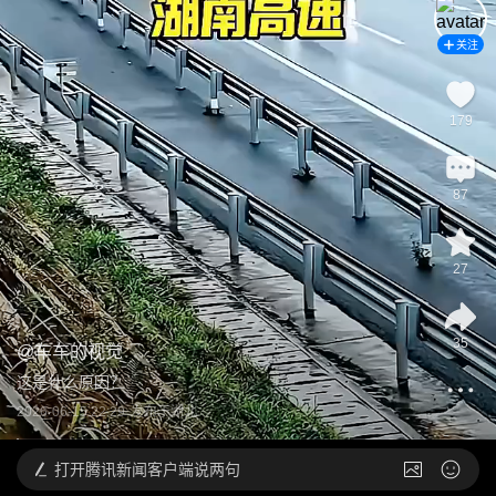
关注
179
87
27
35
@
车车的视觉
这是什么原因？
2026-06-15 22:29
发布于
湖北
打开
腾讯新闻客户端说两句