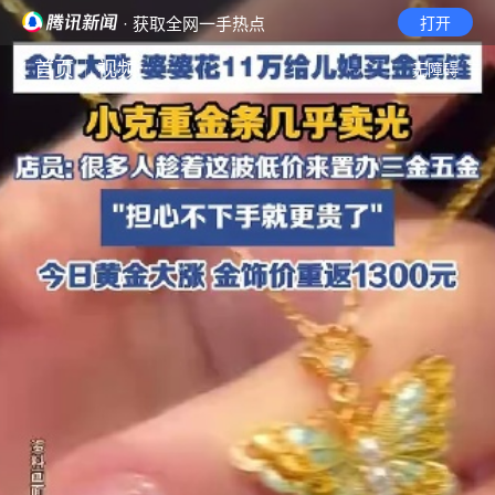
· 获取全网一手热点
打开
首页
视频
无障碍