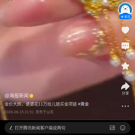
关注
评论
收藏
分享
@
海报新闻
金价大跌，婆婆花11万给儿媳买金项链
 #
黄金
2026-06-15 21:51
发布于
山东
打开
腾讯新闻客户端说两句