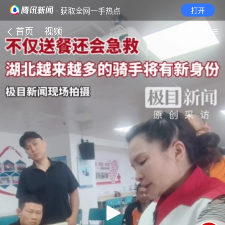
· 获取全网一手热点
打开
首页
视频
无障碍