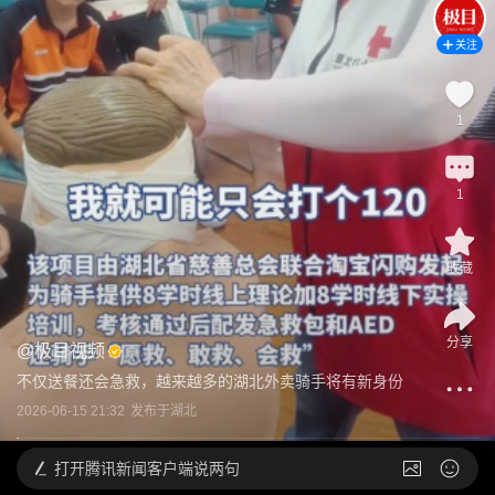
关注
1
1
收藏
分享
@
极目视频
不仅送餐还会急救，越来越多的湖北外卖骑手将有新身份
2026-06-15 21:32
发布于
湖北
打开
腾讯新闻客户端说两句