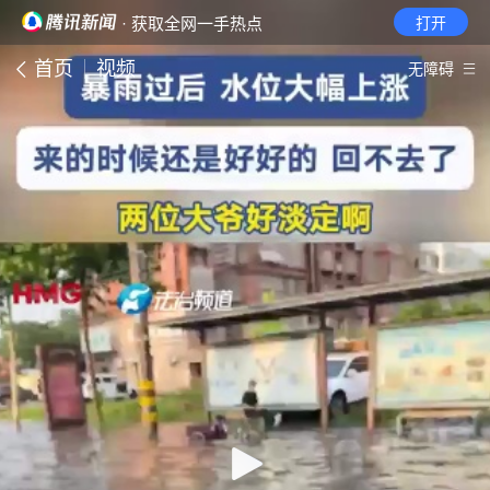
· 获取全网一手热点
打开
首页
视频
无障碍