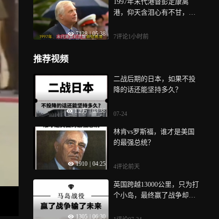
1997年末代港督彭定康离
港，仰天含泪心有不甘，女
儿哭成泪人
7128
|
05:38
7评论
1小时前
推荐视频
二战后期的日本，如果不投
降的话还能坚持多久？
1.2万
|
03:38
07-24
林肯vs罗斯福，谁才是美国
的最强总统？
1910
|
04:25
4评论
前天
英国跨越13000公里，只为打
个小岛，最终赢了战争却输
了未来
1305
|
06:30