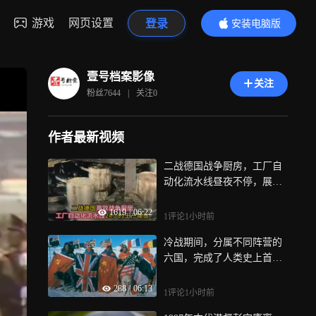
游戏
网页设置
登录
安装电脑版
内容更精彩
壹号档案影像
关注
粉丝
7644
|
关注
0
作者最新视频
二战德国战争厨房，工厂自
动化流水线昼夜不停，展现
后勤恐怖效率
1619
|
06:22
1评论
1小时前
冷战期间，分属不同阵营的
六国，完成了人类史上首次
徒步穿越南极
288
|
06:13
1评论
1小时前