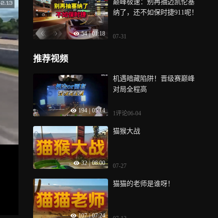
巅峰极速：别再抽迈凯伦塞
纳了，还不如保时捷911呢！
54
|
01:18
07-31
推荐视频
机遇暗藏陷阱！晋级赛巅峰
对局全程高
194
|
05:14
1评论
06-04
猫猴大战
32
|
08:00
07-27
猫猫的老师是谁呀！
107
|
07:24