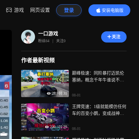
游戏
网页设置
登录
安装电脑版
内容更精彩
一口游戏
关注
粉丝
64
|
关注
0
作者最新视频
巅峰极速：同阶暴打迈凯伦
塞纳，概念千年牛谁说不行
的？
28
|
01:31
08-01
王牌竞速：1级就能模仿任何
车的百变小鹦，变成战神也
太快了吧！
230
|
01:29
08-01