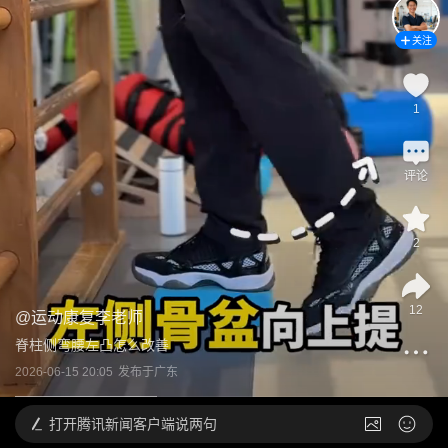
关注
1
评论
2
12
@
运动康复李老师
脊柱侧弯腰左凸怎么改善
2026-06-15 20:05
发布于
广东
打开
腾讯新闻客户端说两句