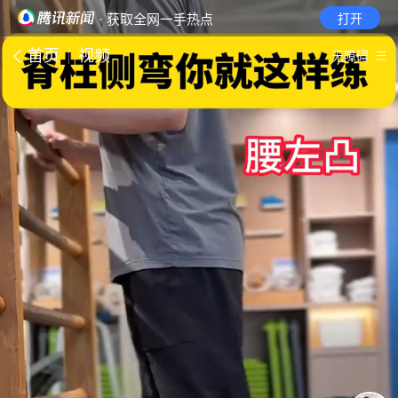
· 获取全网一手热点
打开
首页
视频
无障碍