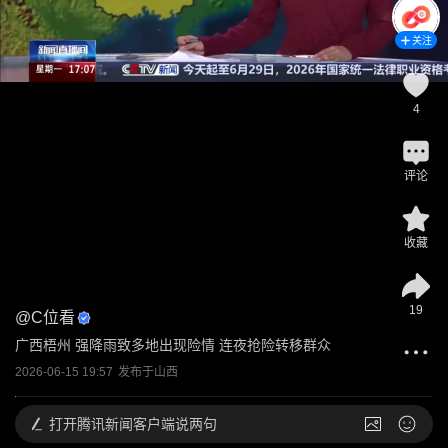
关注
4
评论
收藏
19
@
C位看
广西梧州 强降雨致多地出现险情 连夜抢险转移群众
2026-06-15 19:57
发布于
山西
打开
腾讯新闻客户端说两句