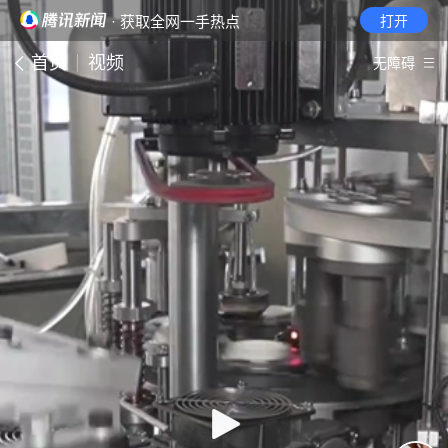
· 获取全网一手热点
打开
首页
视频
无障碍