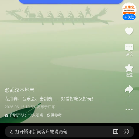
关注
评论
收藏
@
武汉本地宝
1
龙舟赛、音乐会、击剑赛……好看好吃又好玩！
2026-06-15 18:53
发布于
广东
作者声明：个人观点，仅供参考
打开
腾讯新闻客户端说两句