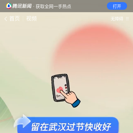
· 获取全网一手热点
打开
首页
视频
无障碍